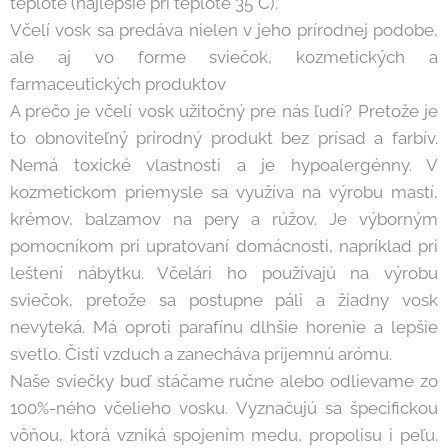
teplote (najlepšie pri teplote 35°C).
Včelí vosk sa predáva nielen v jeho prírodnej podobe,
ale aj vo forme sviečok, kozmetických a
farmaceutických produktov
A prečo je včelí vosk užitočný pre nás ľudí? Pretože je
to obnoviteľný prírodný produkt bez prísad a farbív.
Nemá toxické vlastnosti a je hypoalergénny. V
kozmetickom priemysle sa využíva na výrobu mastí,
krémov, balzamov na pery a rúžov. Je výborným
pomocníkom pri upratovaní domácnosti, napríklad pri
leštení nábytku. Včelári ho používajú na výrobu
sviečok, pretože sa postupne páli a žiadny vosk
nevyteká. Má oproti parafínu dlhšie horenie a lepšie
svetlo. Čistí vzduch a zanecháva príjemnú arómu.
Naše sviečky buď stáčame ručne alebo odlievame zo
100%-ného včelieho vosku. Vyznačujú sa špecifickou
vôňou, ktorá vzniká spojením medu, propolisu i peľu.