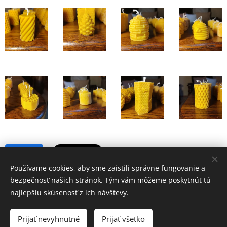
Share
Používame cookies, aby sme zaistili správne fungovanie a
bezpečnosť našich stránok. Tým vám môžeme poskytnúť tú
najlepšiu skúsenosť z ich návštevy.
© 2024 Nezisková organizácia | Všetky práva vyhradené.
Prijať nevyhnutné
Prijať všetko
Vytvorené službou
Webnode
Cookies