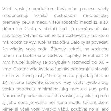
Včelí vosk je produktom tráviaceho procesu včely
medonosnej. Vzniká dôsledkom metabolickej
premeny peľu a medu v tele robotníc medzi 12. a 18.
dňom ich života, v období keď sú označované ako
staviteľky. Vytvára sa činnosťou voskových žliaz, ktoré
má robotnica vyvinuté na zadočku. Dalo by sa povedať,
že včielky vosk potia. Žľazový sekrét, na vzduchu
tuhne na bezfarebné voskové šupinky. Hmotnosť ½
mm hrubej šupinky sa pohybuje v rozmedzí od 0,8 –
2mg. Ostatné včielky tieto šupinky odoberajú a stavajú
z nich voskové plásty. Na 1 kg vosku pripadá približne
1,5 milióna takýchto šupiniek. Aby včely vyrobili 1kg
vosku potrebujú minimálne 3kg medu a 50g peľu.
Náročnosť produkcie včelieho vosku je vysoká, a preto
aj jeho cena je vyššia než cena medu. Už antickom
Ríme si včelí vosk vysoko vážili, používal ho aj ako