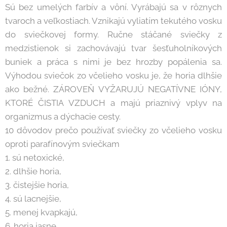
Sú bez umelých farbív a vôní. Vyrábajú sa v rôznych
tvaroch a veľkostiach. Vznikajú vyliatím tekutého vosku
do sviečkovej formy. Ručne stáčané sviečky z
medzistienok si zachovávajú tvar šesťuholníkových
buniek a práca s nimi je bez hrozby popálenia sa.
Výhodou sviečok zo včelieho vosku je, že horia dlhšie
ako bežné. ZÁROVEŇ VYŽARUJÚ NEGATÍVNE IÓNY,
KTORÉ ČISTIA VZDUCH a majú priaznivý vplyv na
organizmus a dýchacie cesty.
10 dôvodov prečo používať sviečky zo včelieho vosku
oproti parafínovým sviečkam
1. sú netoxické,
2. dlhšie horia,
3. čistejšie horia,
4. sú lacnejšie,
5. menej kvapkajú,
6. horia jasne,