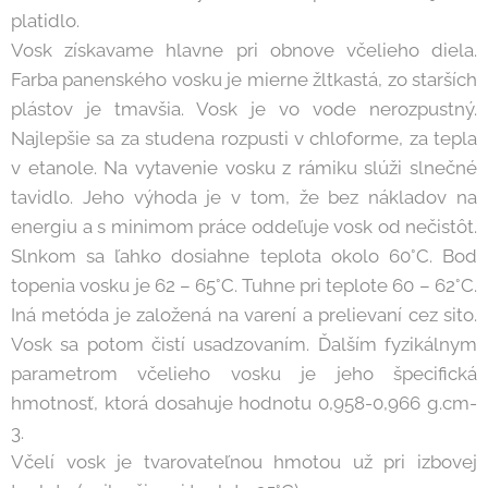
platidlo.
Vosk získavame hlavne pri obnove včelieho diela.
Farba panenského vosku je mierne žltkastá, zo starších
plástov je tmavšia. Vosk je vo vode nerozpustný.
Najlepšie sa za studena rozpusti v chloforme, za tepla
v etanole. Na vytavenie vosku z rámiku slúži slnečné
tavidlo. Jeho výhoda je v tom, že bez nákladov na
energiu a s minimom práce oddeľuje vosk od nečistôt.
Slnkom sa ľahko dosiahne teplota okolo 60°C. Bod
topenia vosku je 62 – 65°C. Tuhne pri teplote 60 – 62°C.
Iná metóda je založená na varení a prelievaní cez sito.
Vosk sa potom čistí usadzovaním. Ďalším fyzikálnym
parametrom včelieho vosku je jeho špecifická
hmotnosť, ktorá dosahuje hodnotu 0,958-0,966 g.cm-
3.
Včelí vosk je tvarovateľnou hmotou už pri izbovej