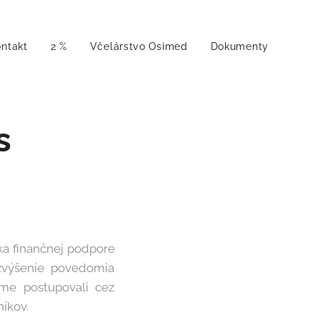
ntakt
2 %
Včelárstvo Osimed
Dokumenty
s
ka finančnej podpore
zvýšenie povedomia
sme postupovali cez
níkov.