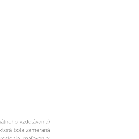
málneho vzdelávania)
 ktorá bola zameraná
reslenie, maľovanie;