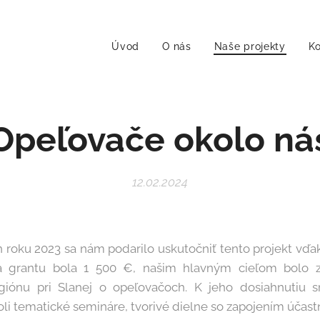
Úvod
O nás
Naše projekty
Ko
Opeľovače okolo ná
12.02.2024
 roku 2023 sa nám podarilo uskutočniť tento projekt vďa
a grantu bola 1 500 €, našim hlavným cieľom bolo 
giónu pri Slanej o opeľovačoch. K jeho dosiahnutiu 
oli tematické semináre, tvorivé dielne so zapojením účast