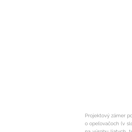
Projektový zámer po
o opeľovačoch (v sl
na výrobu liatych, 