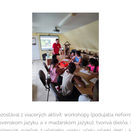
zostával z viacerých aktivít: workshopy (podujatia nefor
ovenskom jazyku a v maďarskom jazyku); tvorivá dielňa,
točených sviečok z včelieho vosku; včely očami detí - k