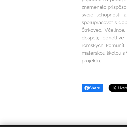
znamenalo prispôsob
svoje schopnosti a
spolupracovať s dobr
Štrkovec, Včelince
dospelí; jednotliv
rómskych komunít 2
materskou školou s 
projektu.
Share