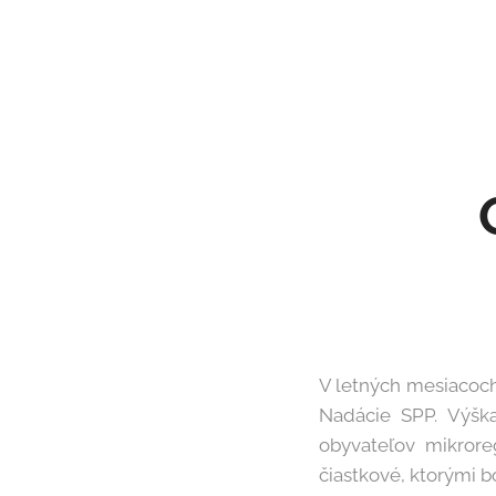
V letných mesiacoch
Nadácie SPP. Výšk
obyvateľov mikrore
čiastkové, ktorými b