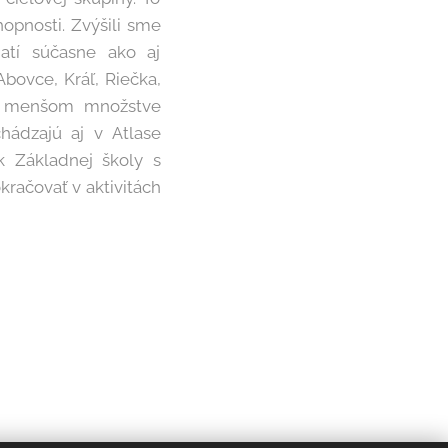
opnosti. Zvýšili sme
jatí súčasne ako aj
Abovce, Kráľ, Riečka,
, v menšom množstve
hádzajú aj v Atlase
k Základnej školy s
račovať v aktivitách