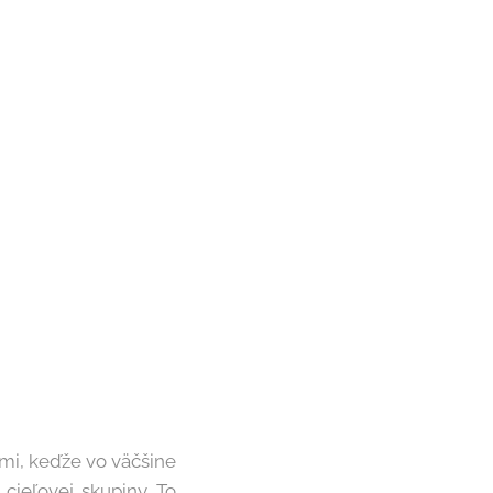
mi, keďže vo väčšine
cieľovej skupiny. To