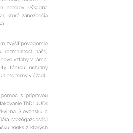
h hotelov; výsadba
ar, ktoré zabezpečia
ka.
 nám zvýšiť povedomie
u rozmanitosti našej
i nové vzťahy v rámci
nity témou ochrany
 tieto témy v úzadí.
 pomoc s prípravou
ďakovanie ThDr. JUDr.
rkvi na Slovensku a
i Béla Mezőgazdasági
ačku 100ks z ktorých