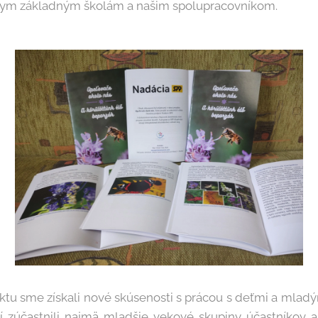
nym základným školám a našim spolupracovníkom.
tu sme získali nové skúsenosti s prácou s deťmi a mladý
í zúčastnili najmä mladšie vekové skupiny účastníkov a 