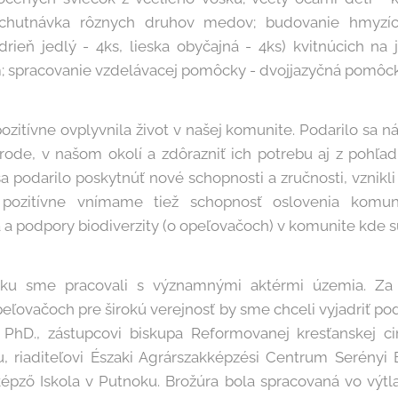
chutnávka rôznych druhov medov; budovanie hmyzíc
rieň jedlý - 4ks, lieska obyčajná - 4ks) kvitnúcich na j
; spracovanie vzdelávacej pomôcky - dvojjazyčná pomôc
pozitívne ovplyvnila život v našej komunite. Podarilo sa
rode, v našom okolí a zdôrazniť ich potrebu aj z pohľad
a podarilo poskytnúť nové schopnosti a zručnosti, vznikl
 pozitívne vnímame tiež schopnosť oslovenia komu
 a podpory biodiverzity (o opeľovačoch) v komunite kde sú
ku sme pracovali s významnými aktérmi územia. Za
eľovačoch pre širokú verejnosť by sme chceli vyjadriť po
, PhD., zástupcovi biskupa Reformovanej kresťanskej ci
u, riaditeľovi Északi Agrárszakképzési Centrum Serény
pző Iskola v Putnoku. Brožúra bola spracovaná vo výtl