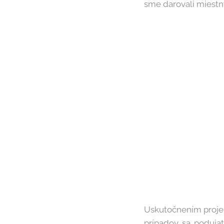
sme darovali miest
Uskutočnením projek
prípadov sa podujat