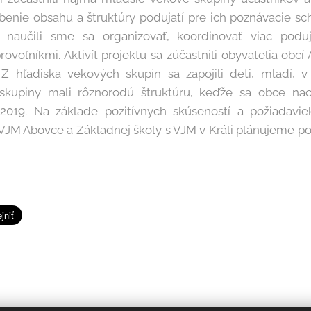
enie obsahu a štruktúry podujatí pre ich poznávacie sch
 naučili sme sa organizovať, koordinovať viac podu
ovoľníkmi. Aktivít projektu sa zúčastnili obyvatelia obcí 
. Z hľadiska vekových skupín sa zapojili deti, mladí
é skupiny mali rôznorodú štruktúru, keďže sa obce nac
019. Na základe pozitívnych skúseností a požiadavie
VJM Abovce a Základnej školy s VJM v Králi plánujeme pok