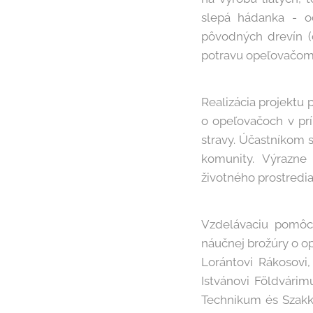
slepá hádanka - o
pôvodných drevín (d
potravu opeľovačom
Realizácia projektu 
o opeľovačoch v prí
stravy. Účastníkom s
komunity. Výrazne
životného prostredia
Vzdelávaciu pomôc
náučnej brožúry o op
Lorántovi Rákosovi
Istvánovi Földvárim
Technikum és Szakké