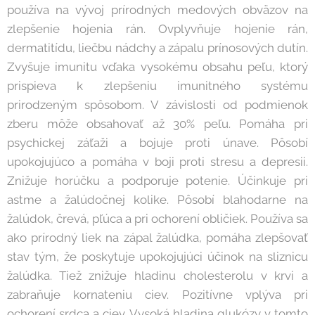
používa na vývoj prírodných medových obväzov na
zlepšenie hojenia rán. Ovplyvňuje hojenie rán,
dermatitídu, liečbu nádchy a zápalu prínosových dutín.
Zvyšuje imunitu vďaka vysokému obsahu peľu, ktorý
prispieva k zlepšeniu imunitného systému
prirodzeným spôsobom. V závislosti od podmienok
zberu môže obsahovať až 30% peľu. Pomáha pri
psychickej záťaži a bojuje proti únave. Pôsobí
upokojujúco a pomáha v boji proti stresu a depresii.
Znižuje horúčku a podporuje potenie. Účinkuje pri
astme a žalúdočnej kolike. Pôsobí blahodarne na
žalúdok, črevá, pľúca a pri ochorení obličiek. Používa sa
ako prírodný liek na zápal žalúdka, pomáha zlepšovať
stav tým, že poskytuje upokojujúci účinok na sliznicu
žalúdka. Tiež znižuje hladinu cholesterolu v krvi a
zabraňuje kornateniu ciev. Pozitívne vplýva pri
ochorení srdca a ciev. Vysoká hladina glukózy v tomto